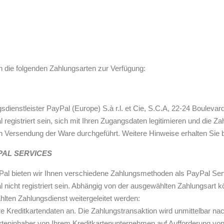
 die folgenden Zahlungsarten zur Verfügung:
ienstleister PayPal (Europe) S.à r.l. et Cie, S.C.A, 22-24 Bouleva
egistriert sein, sich mit Ihren Zugangsdaten legitimieren und die Z
h Versendung der Ware durchgeführt. Weitere Hinweise erhalten Sie 
AL SERVICES
yPal bieten wir Ihnen verschiedene Zahlungsmethoden als PayPal S
nicht registriert sein. Abhängig von der ausgewählten Zahlungsart 
ten Zahlungsdienst weitergeleitet werden:
hre Kreditkartendaten an. Die Zahlungstransaktion wird unmittelbar 
arteninhaber von Ihrem Kreditkartenunternehmen auf Aufforderung von