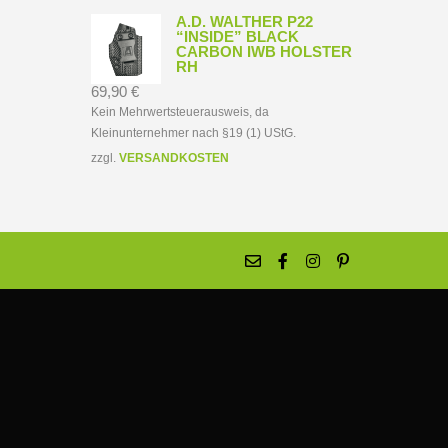
A.D. WALTHER P22
“INSIDE” BLACK
CARBON IWB HOLSTER
RH
69,90
€
Kein Mehrwertsteuerausweis, da
Kleinunternehmer nach §19 (1) UStG.
zzgl.
VERSANDKOSTEN