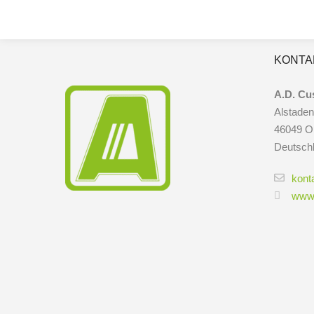
KONTA
A.D. Cu
Alstaden
46049 O
Deutsch
kont
www.