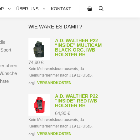
OP
ÜBER UNS
KONTAKT
Suchen
Seitenleiste Shop
WIE WÄRE ES DAMIT?
A.D. WALTHER P22
die
“INSIDE” MULTICAM
 Sport
BLACK ORG. IWB
HOLSTER RH
e
74,90
€
erfahren
Kein Mehrwertsteuerausweis, da
e Wünsche
Kleinunternehmer nach §19 (1) UStG.
hste
zzgl.
VERSANDKOSTEN
A.D. WALTHER P22
“INSIDE” RED IWB
HOLSTER RH
64,90
€
Kein Mehrwertsteuerausweis, da
Kleinunternehmer nach §19 (1) UStG.
zzgl.
VERSANDKOSTEN