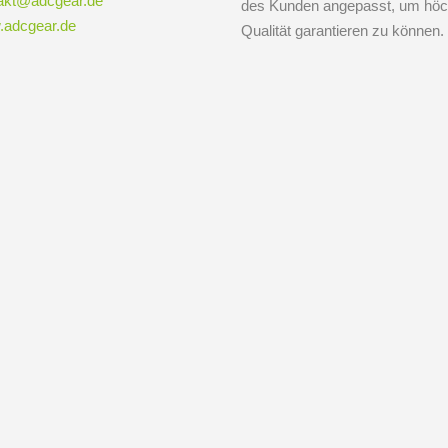
akt@adcgear.de
des Kunden angepasst, um höc
adcgear.de
Qualität garantieren zu können.