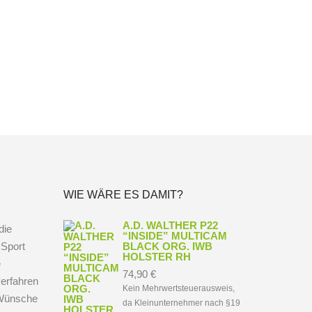
WIE WÄRE ES DAMIT?
A.D. WALTHER P22
die
“INSIDE” MULTICAM
 Sport
BLACK ORG. IWB
HOLSTER RH
e
74,90
€
erfahren
Kein Mehrwertsteuerausweis,
e Wünsche
da Kleinunternehmer nach §19