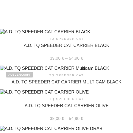
TQ SPEEDER CAT
A.D. TQ SPEEDER CAT CARRIER BLACK
39,00
€
–
54,90
€
Dieses
Produkt
AUSVERKAUFT
TQ SPEEDER CAT
weist
A.D. TQ SPEEDER CAT CARRIER MULTICAM BLACK
mehrere
Varianten
auf.
Die
TQ SPEEDER CAT
Optionen
A.D. TQ SPEEDER CAT CARRIER OLIVE
können
auf
der
39,00
€
–
54,90
€
Produktseite
Dieses
gewählt