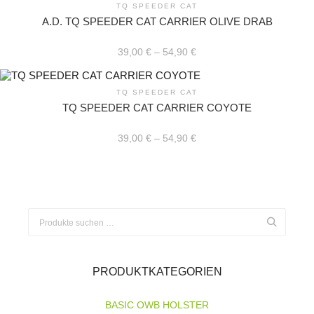
Produkt
werden
TQ SPEEDER CAT
weist
A.D. TQ SPEEDER CAT CARRIER OLIVE DRAB
mehrere
Varianten
auf.
39,00
€
–
54,90
€
Die
Optionen
Dieses
können
Produkt
TQ SPEEDER CAT
auf
weist
TQ SPEEDER CAT CARRIER COYOTE
der
mehrere
Produktseite
Varianten
gewählt
auf.
39,00
€
–
54,90
€
werden
Die
Optionen
Dieses
können
Produkt
auf
weist
der
mehrere
Produktseite
Varianten
Suchen
gewählt
auf.
werden
nach:
Die
Optionen
können
auf
PRODUKTKATEGORIEN
der
Produktseite
gewählt
BASIC OWB HOLSTER