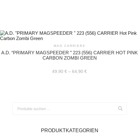
MAG CARRIERS
A.D. “PRIMARY MAGSPEEDER ” 223 (556) CARRIER HOT PINK
CARBON ZOMBI GREEN
49,90
€
–
64,90
€
Dieses
Produkt
weist
mehrere
Varianten
Suchen
auf.
nach:
Die
Optionen
können
auf
PRODUKTKATEGORIEN
der