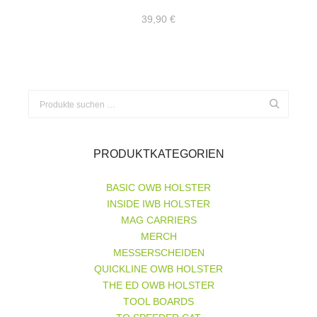
Produktseite
Varianten
gewählt
auf.
39,90
€
werden
Die
Optionen
können
auf
der
Produktseite
Suchen
gewählt
werden
nach:
PRODUKTKATEGORIEN
BASIC OWB HOLSTER
INSIDE IWB HOLSTER
MAG CARRIERS
MERCH
MESSERSCHEIDEN
QUICKLINE OWB HOLSTER
THE ED OWB HOLSTER
TOOL BOARDS