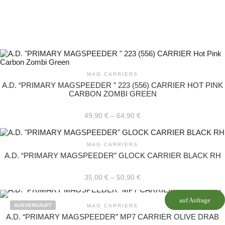
MAG CARRIERS
A.D. “PRIMARY MAGSPEEDER ” 223 (556) CARRIER HOT PINK
CARBON ZOMBI GREEN
49,90
€
–
64,90
€
Dieses
Produkt
MAG CARRIERS
weist
A.D. “PRIMARY MAGSPEEDER” GLOCK CARRIER BLACK RH
mehrere
Varianten
auf.
35,00
€
–
50,90
€
Die
Optionen
Dieses
können
auf Anfrage
Produkt
AUSVERKAUFT
MAG CARRIERS
auf
weist
A.D. “PRIMARY MAGSPEEDER” MP7 CARRIER OLIVE DRAB
der
mehrere