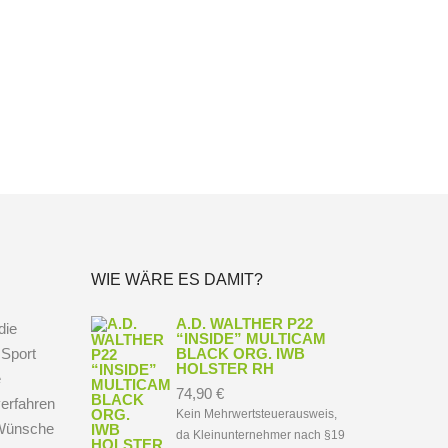
WIE WÄRE ES DAMIT?
A.D. WALTHER P22
die
“INSIDE” MULTICAM
 Sport
BLACK ORG. IWB
HOLSTER RH
e
74,90
€
erfahren
Kein Mehrwertsteuerausweis,
e Wünsche
da Kleinunternehmer nach §19