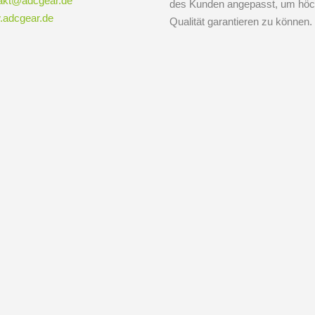
akt@adcgear.de
des Kunden angepasst, um höc
adcgear.de
Qualität garantieren zu können.