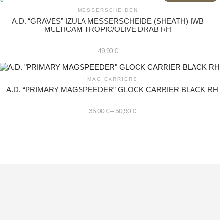
MESSERSCHEIDEN
A.D. “GRAVES” IZULA MESSERSCHEIDE (SHEATH) IWB
MULTICAM TROPIC/OLIVE DRAB RH
49,90
€
MAG CARRIERS
A.D. “PRIMARY MAGSPEEDER” GLOCK CARRIER BLACK RH
35,00
€
–
50,90
€
Dieses
Produkt
weist
mehrere
Varianten
auf.
Die
Optionen
können
auf
der
Produktseite