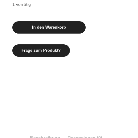
1 vorrätig
A.D.
In den Warenkorb
WALTHER
P22
“INSIDE”
X-
ray
Holster
RH
Menge
Beschreibung
Rezensionen (0)